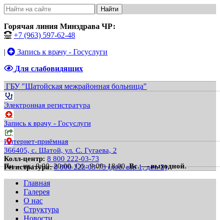
Найти
Горячая линия Минздрава ЧР:
+7 (963) 597-62-48
|
Запись к врачу - Госуслуги
Для слабовидящих
ГБУ "Шатойская межрайонная больница"
Электронная регистратура
Запись к врачу - Госуслуги
Интернет-приёмная
366405, с. Шатой, ул. С. Гугаева, 2
Колл-центр:
8 800 222-03-73
Пн. – пт.: 9:00–20:00.
Сб.: 9:00–18:00.
Вс. — выходной.
Регистратура:
8 800 222-03-73 (доб. взр 1, дет. 2)
Главная
Галерея
О нас
Структура
Новости